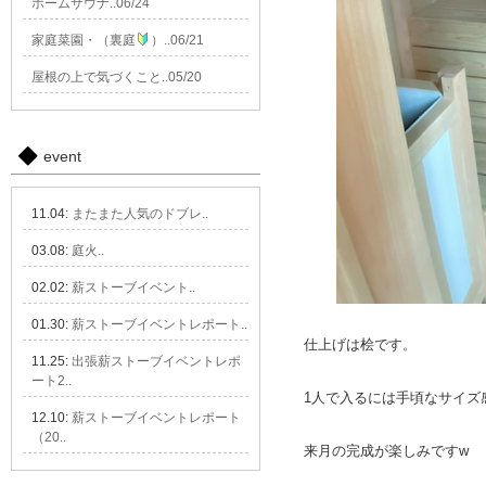
ホームサウナ..06/24
家庭菜園・（裏庭
）..06/21
屋根の上で気づくこと..05/20
event
11.04:
またまた人気のドブレ..
03.08:
庭火..
02.02:
薪ストーブイベント..
01.30:
薪ストーブイベントレポート..
仕上げは桧です。
11.25:
出張薪ストーブイベントレポ
ート2..
1人で入るには手頃なサイズ
12.10:
薪ストーブイベントレポート
（20..
来月の完成が楽しみですw