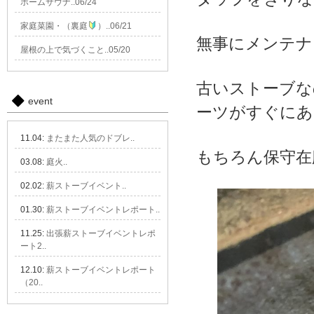
ホームサウナ..06/24
家庭菜園・（裏庭
）..06/21
無事にメンテナ
屋根の上で気づくこと..05/20
古いストーブな
event
ーツがすぐにあ
11.04:
またまた人気のドブレ..
もちろん保守在
03.08:
庭火..
02.02:
薪ストーブイベント..
01.30:
薪ストーブイベントレポート..
11.25:
出張薪ストーブイベントレポ
ート2..
12.10:
薪ストーブイベントレポート
（20..