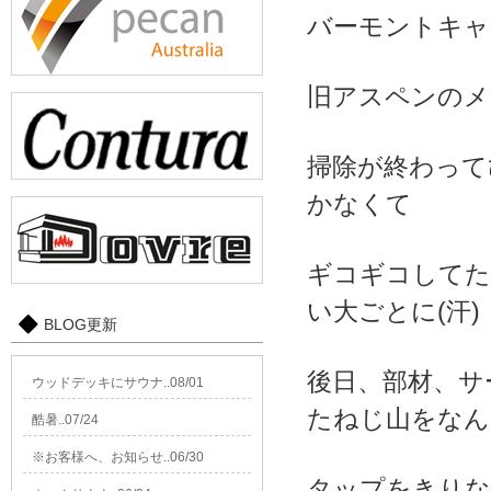
バーモントキャ
旧アスペンのメ
掃除が終わって
かなくて
ギコギコしてた
い大ごとに(汗)
BLOG更新
後日、部材、サ
ウッドデッキにサウナ..08/01
たねじ山をなん
酷暑..07/24
※お客様へ、お知らせ..06/30
タップをきりな