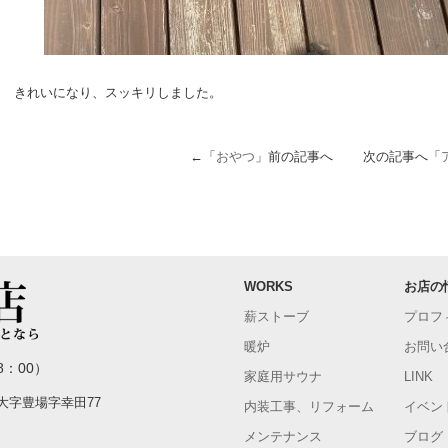
きれいになり、スッキリしました。
←「
おやつ
」前の記事へ 次の記事へ「
WORKS
お店の
薪ストーブ
プロフ
暖炉
お問い
8：00）
家庭用サウナ
LINK
町大字豊場字幸田77
内装工事、リフォーム
イベン
メンテナンス
ブログ