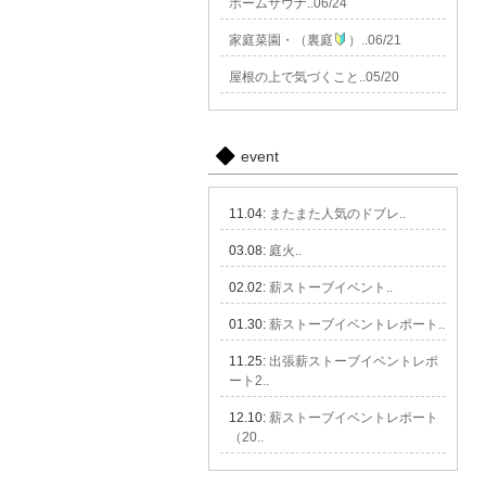
ホームサウナ..06/24
家庭菜園・（裏庭
）..06/21
屋根の上で気づくこと..05/20
event
11.04:
またまた人気のドブレ..
03.08:
庭火..
02.02:
薪ストーブイベント..
01.30:
薪ストーブイベントレポート..
11.25:
出張薪ストーブイベントレポ
ート2..
12.10:
薪ストーブイベントレポート
（20..