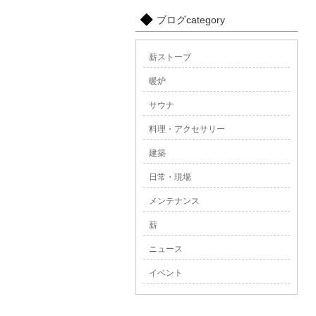
ブログcategory
薪ストーブ
暖炉
サウナ
料理・アクセサリー
建築
日常・現場
メンテナンス
薪
ニュース
イベント