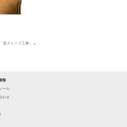
「
薪ストーブ工事
」→
情報
ィール
合わせ
ト