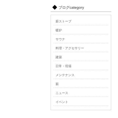
ブログcategory
薪ストーブ
暖炉
サウナ
料理・アクセサリー
建築
日常・現場
メンテナンス
薪
ニュース
イベント