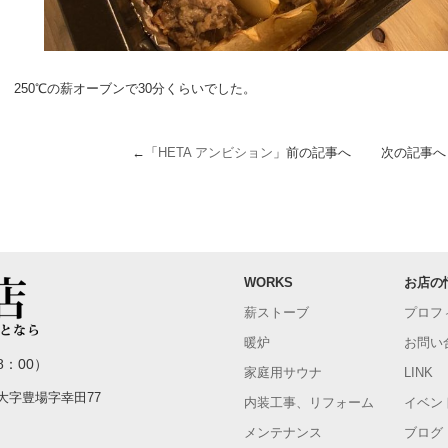
250℃の薪オーブンで30分くらいでした。
←「
HETA アンビション
」前の記事へ 次の記事へ
WORKS
お店の
薪ストーブ
プロフ
暖炉
お問い
8：00）
家庭用サウナ
LINK
町大字豊場字幸田77
内装工事、リフォーム
イベン
メンテナンス
ブログ