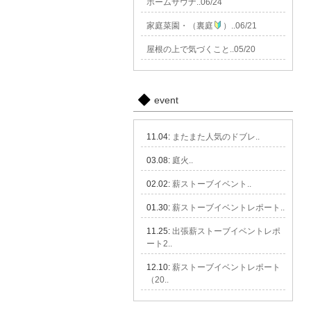
ホームサウナ..06/24
家庭菜園・（裏庭
）..06/21
屋根の上で気づくこと..05/20
event
11.04:
またまた人気のドブレ..
03.08:
庭火..
02.02:
薪ストーブイベント..
01.30:
薪ストーブイベントレポート..
11.25:
出張薪ストーブイベントレポ
ート2..
12.10:
薪ストーブイベントレポート
（20..