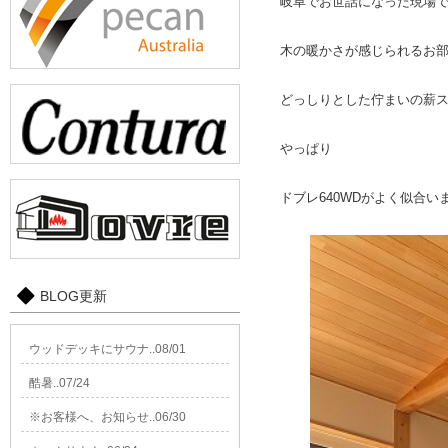
岐阜でお世話になった現場
木の暖かさが感じられるお
どっしりとした佇まいの薪
やっぱり
ドブレ640WDがよく似合い
BLOG更新
ウッドデッキにサウナ..08/01
酷暑..07/24
※お客様へ、お知らせ..06/30