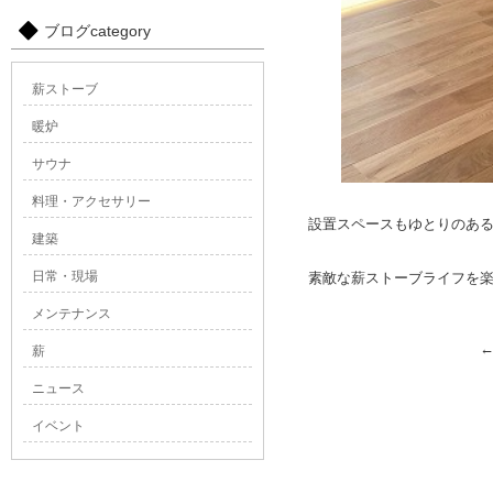
ブログcategory
薪ストーブ
暖炉
サウナ
料理・アクセサリー
設置スペースもゆとりのあ
建築
日常・現場
素敵な薪ストーブライフを
メンテナンス
薪
ニュース
イベント