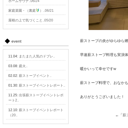
ホームサウナ..06/24
家庭菜園・（裏庭
）..06/21
屋根の上で気づくこと..05/20
薪ストーブの炎がゆらゆら
event
早速薪ストーブ料理も実演
11.04:
またまた人気のドブレ..
03.08:
庭火..
暖かいって幸せですw
02.02:
薪ストーブイベント..
薪ストーブ料理で、おなか
01.30:
薪ストーブイベントレポート..
11.25:
出張薪ストーブイベントレポ
ありがとうございました！
ート2..
12.10:
薪ストーブイベントレポート
←「
薪
（20..