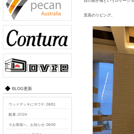
目の前が海というロケーシ
至高のリビング。
BLOG更新
ウッドデッキにサウナ..08/01
酷暑..07/24
※お客様へ、お知らせ..06/30