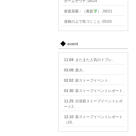
ホームサウナ..06/24
家庭菜園・（裏庭
）..06/21
屋根の上で気づくこと..05/20
event
11.04:
またまた人気のドブレ..
03.08:
庭火..
02.02:
薪ストーブイベント..
01.30:
薪ストーブイベントレポート..
11.25:
出張薪ストーブイベントレポ
ート2..
12.10:
薪ストーブイベントレポート
（20..