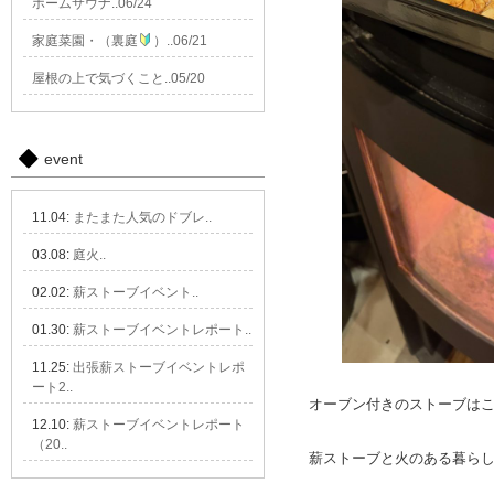
ホームサウナ..06/24
家庭菜園・（裏庭
）..06/21
屋根の上で気づくこと..05/20
event
11.04:
またまた人気のドブレ..
03.08:
庭火..
02.02:
薪ストーブイベント..
01.30:
薪ストーブイベントレポート..
11.25:
出張薪ストーブイベントレポ
ート2..
オーブン付きのストーブは
12.10:
薪ストーブイベントレポート
（20..
薪ストーブと火のある暮ら