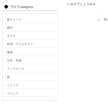
いかがでしょうかｗ
ブログcategory
←「
寒
薪ストーブ
暖炉
サウナ
料理・アクセサリー
建築
日常・現場
メンテナンス
薪
ニュース
イベント