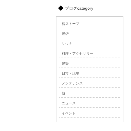
ブログcategory
薪ストーブ
暖炉
サウナ
料理・アクセサリー
建築
日常・現場
メンテナンス
薪
ニュース
イベント