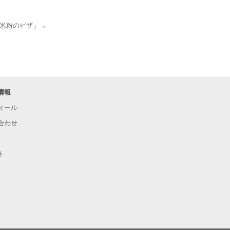
米粉のピザ
」→
情報
ィール
合わせ
ト