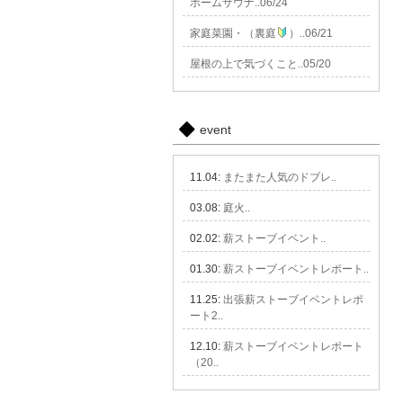
ホームサウナ..06/24
家庭菜園・（裏庭
）..06/21
屋根の上で気づくこと..05/20
event
11.04:
またまた人気のドブレ..
03.08:
庭火..
02.02:
薪ストーブイベント..
01.30:
薪ストーブイベントレポート..
11.25:
出張薪ストーブイベントレポ
ート2..
12.10:
薪ストーブイベントレポート
（20..