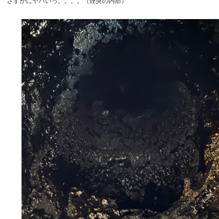
さすがにヤバいっ。。。。（煙突の内部）