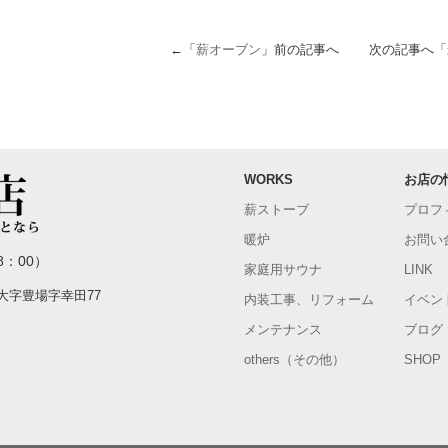
←「
薪オーブン
」前の記事へ 次の記事へ「
WORKS
お店の
薪ストーブ
プロフ
暖炉
お問い
8：00）
家庭用サウナ
LINK
町大字豊場字幸田77
内装工事、リフォーム
イベン
メンテナンス
ブログ
others（その他）
SHOP