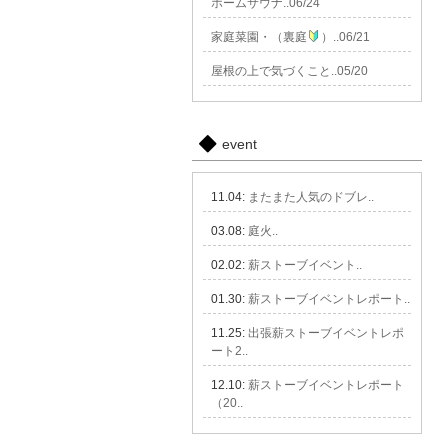
ホームサウナ..06/24
家庭菜園・（裏庭
）..06/21
屋根の上で気づくこと..05/20
event
11.04:
またまた人気のドブレ..
03.08:
庭火..
02.02:
薪ストーブイベント..
01.30:
薪ストーブイベントレポート..
11.25:
出張薪ストーブイベントレポ
ート2..
12.10:
薪ストーブイベントレポート
（20..