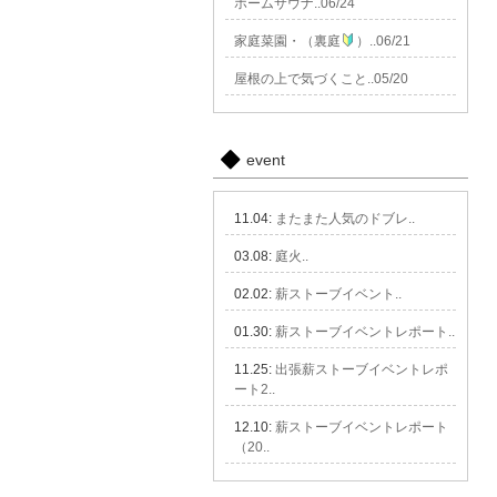
ホームサウナ..06/24
家庭菜園・（裏庭
）..06/21
屋根の上で気づくこと..05/20
event
11.04:
またまた人気のドブレ..
03.08:
庭火..
02.02:
薪ストーブイベント..
01.30:
薪ストーブイベントレポート..
11.25:
出張薪ストーブイベントレポ
ート2..
12.10:
薪ストーブイベントレポート
（20..