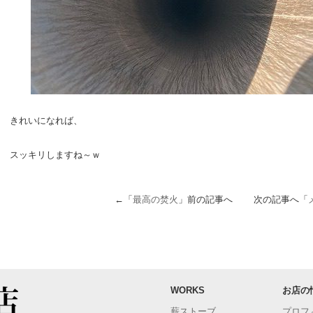
きれいになれば、
スッキリしますね～ｗ
←「
最高の焚火
」前の記事へ 次の記事へ「
WORKS
お店の
薪ストーブ
プロフ