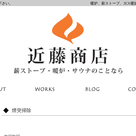
下さい。
暖炉、薪ストーブ、ガス暖
煙突掃除